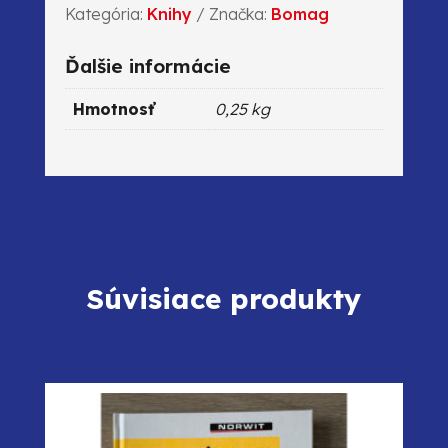
Kategória:
Knihy
Značka:
Bomag
Bomag
Ďalšie informácie
Hmotnosť
0,25 kg
Súvisiace produkty