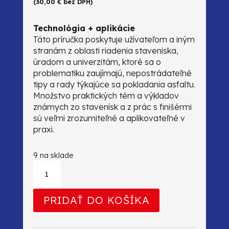
(
30,00
€
bez DPH)
Technológia + aplikácie
Táto príručka poskytuje užívateľom a iným
stranám z oblasti riadenia staveniska,
úradom a univerzitám, ktoré sa o
problematiku zaujímajú, nepostrádateľné
tipy a rady týkajúce sa pokladania asfaltu.
Množstvo praktických tém a výkladov
známych zo stavenísk a z prác s finišérmi
sú veľmi zrozumiteľné a aplikovateľné v
praxi.
9 na sklade
množstvo
Kniha
-
Základy
PRIDAŤ DO KOŠÍKA
pokládky
asfaltu
-