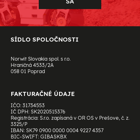
SA
SÍDLO SPOLOČNOSTI
Norwit Slovakia spol. s r.o.
Hraničná 4533/2A
058 01 Poprad
FAKTURAČNÉ ÚDAJE
IČO: 31734553
IČ DPH: SK2020515376
Registrácia: S.r.o. zapísaná v OR OS v Prešove, č. z.
3325/P
IBAN: SK79 0900 0000 0004 9227 4357
BIC-SWIFT: GIBASKBX